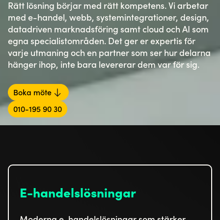
Rätt lösning börjar med rätt kompetens. Vi arbetar
med e-handel, webb, systemintegrationer, design,
datadriven marknadsföring samt cloud och AI som
egna specialistområden. Det ger er expertis för
varje utmaning och en partner som ser hur delarna
hänger ihop, inte bara levererar dem var för sig.
Boka möte
010-195 90 30
E-handelslösningar
Moderna e-handelslösningar som stärker