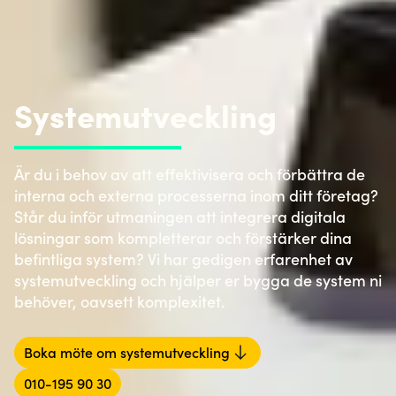
Systemutveckling
Är du i behov av att effektivisera och förbättra de
interna och externa processerna inom ditt företag?
Står du inför utmaningen att integrera digitala
lösningar som kompletterar och förstärker dina
befintliga system? Vi har gedigen erfarenhet av
systemutveckling och hjälper er bygga de system ni
behöver, oavsett komplexitet.
Boka möte om systemutveckling
010-195 90 30