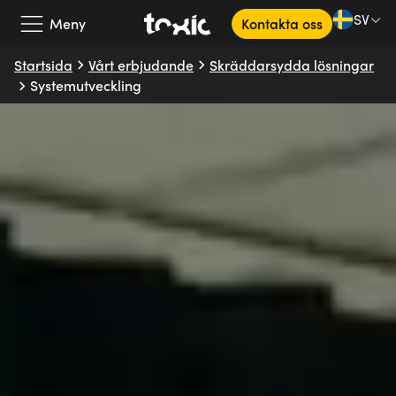
SV
Meny
Kontakta oss
Startsida
Vårt erbjudande
Skräddarsydda lösningar
Vårt erbjudande
Systemutveckling
Våra partners
Kundcase
Om oss
Kunskapsbank
SV