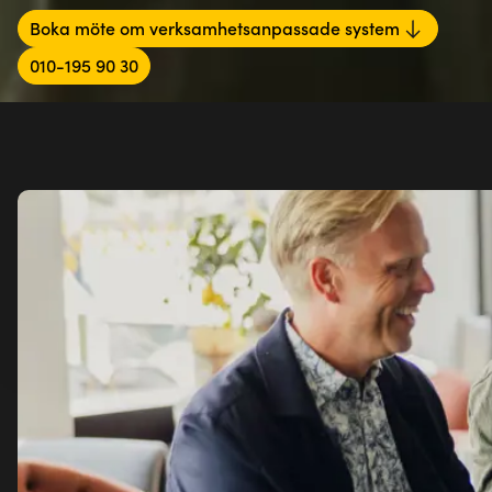
Boka möte om verksamhetsanpassade system
010-195 90 30