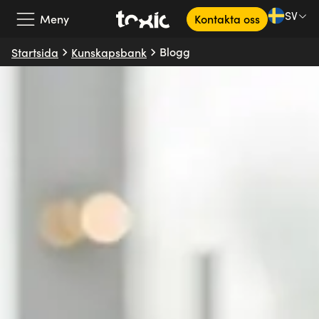
SV
Meny
Kontakta oss
Blogg
Startsida
Kunskapsbank
Vårt erbjudande
Våra partners
Kundcase
Om oss
Kunskapsbank
SV