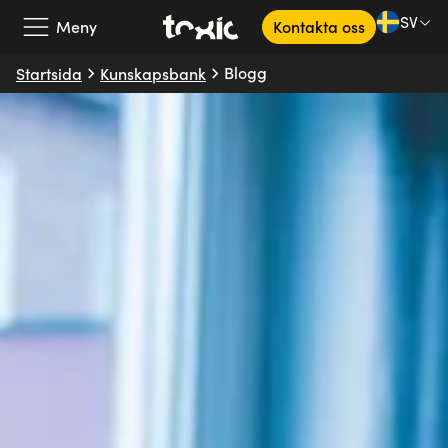
SV
Meny
Kontakta oss
Blogg
Startsida
Kunskapsbank
Vårt erbjudande
Våra partners
Kundcase
Om oss
Kunskapsbank
SV