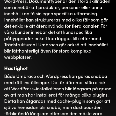
Kalle Ekstrand
Grundare & försäljningschef
0371-22 23 61
Hör gärna av dig hos oss!