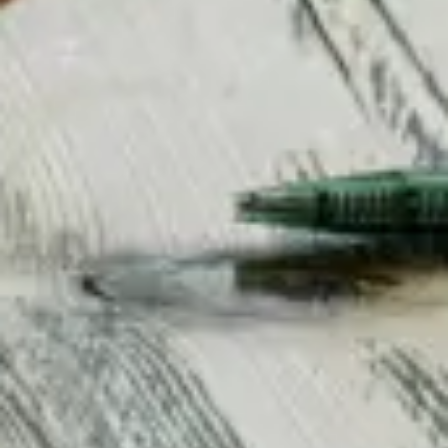
WordPress. Dokumenttyper är den stora skillnaden
som innebär att produkter, personer eller annat
innehåll kan få sin egen specifika utformning.
Innehållet kan struktureras med olika fält som gör
det enklare att återanvända för flera kanaler. För
våra kunder innebär det att kundspecifika
påbyggnader enkelt kan läggas till i efterhand.
Trädstrukturen i Umbraco gör också att innehållet
blir lätthanterligt även för stora komplexa
webbplatser.
Hastighet
Både Umbraco och Wordpress kan göras snabba
med rätt inställningar. Det är däremot större risk
att WordPress-installationen blir långsam på grund
av att man har installerat för många olika plugins.
Detta kan åtgärdas med cache-plugin som gör att
själva hemsidan blir snabb, men dashboarden
förblir ändå långsam eftersom den måste vara