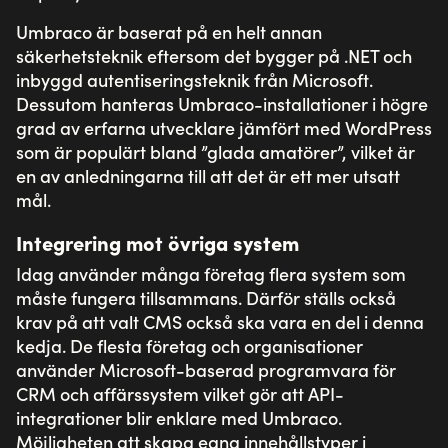
Sitevision
Om Toxic
Jobba på Toxic
Kontakta oss
Support
Skicka in ett
supportärende
020-10 32 30
Följ oss
Instagram
LinkedIn