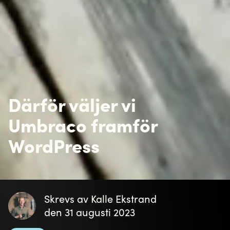
Umbraco är baserat på en helt annan
säkerhetsteknik eftersom det bygger på .NET och
inbyggd autentiseringsteknik från Microsoft.
Dessutom hanteras Umbraco-installationer i högre
grad av erfarna utvecklare jämfört med WordPress
som är populärt bland ”glada amatörer”, vilket är
en av anledningarna till att det är ett mer utsatt
mål.
Integrering mot övriga system
Idag använder många företag flera system som
måste fungera tillsammans. Därför ställs också
krav på att valt CMS också ska vara en del i denna
kedja. De flesta företag och organisationer
använder Microsoft-baserad programvara för
CRM och affärssystem vilket gör att API-
integrationer blir enklare med Umbraco.
Möjligheten att skapa egna innehållstyper i