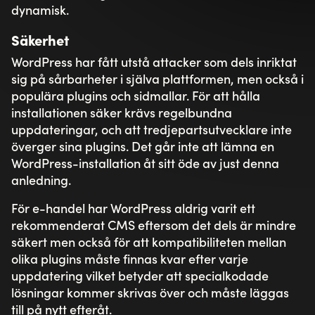
Vårt erbjudande
Digitala affärer
Skräddarsydda lösningar
Våra plattformar
Litium
Umbraco
Norce