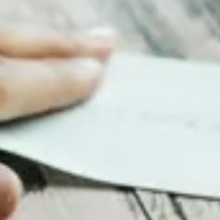
CMS jämfört med WordPress - speciellt för
företagskunder.
Struktur och hantering
PHP-baserade WordPress har länge varit en
populär bloggplattform med en struktur som
bygger på sidor och inlägg. WordPress kan också
anpassas med plugins och sidmallar som utökar
funktionaliteten. För webbplatser som behöver
flexibilitet och organisering av sina innehållstyper
blir WordPress mer svårhanterlig i slutändan
eftersom syftet att vara ett ”renodlat” CMS är
sekundärt. Innehållet på sidorna är ostrukturerat
vilket gör det svårare att anpassa för andra
kanaler. Därför fungerar WordPress bäst till just
bloggar som i framtiden inte är planerade att vara
något mer.
Umbraco är inte låst på samma sätt som