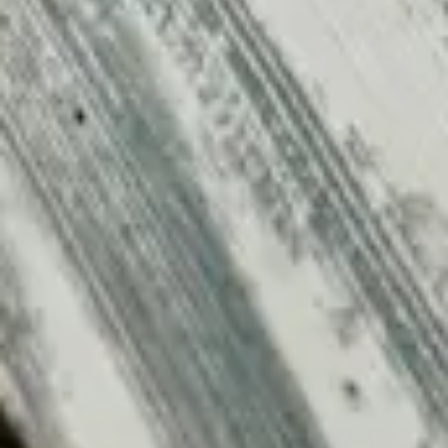
dynamisk.
Säkerhet
WordPress har fått utstå attacker som dels inriktat
sig på sårbarheter i själva plattformen, men också i
populära plugins och sidmallar. För att hålla
installationen säker krävs regelbundna
uppdateringar, och att tredjepartsutvecklare inte
överger sina plugins. Det går inte att lämna en
WordPress-installation åt sitt öde av just denna
anledning.
För e-handel har WordPress aldrig varit ett
rekommenderat CMS eftersom det dels är mindre
säkert men också för att kompatibiliteten mellan
olika plugins måste finnas kvar efter varje
uppdatering vilket betyder att specialkodade
lösningar kommer skrivas över och måste läggas
till på nytt efteråt.