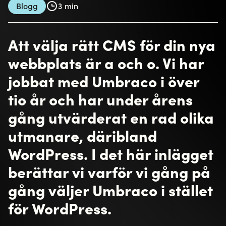
kombination med stöd för integration mot övriga
system gör Umbraco bättre lämpat för dynamiskt
innehåll jämfört med WordPress som är baserat på
PHP och ett begränsat antal innehållstyper.
Utveckling
De flesta kanske tror att WordPress inte kräver lika
många utvecklingstimmar som Umbraco, men det
är en missuppfattning. Det är lätt att komma igång
och installera WordPress, och viss funktionalitet kan
lösas med plugins, men det krävs ändå tid för att
koda och designa om du inte ska använda ett
färdigt tema. Dessutom bör du ha regelbunden
tillgång till utvecklare som ser till att nya plugins
fortfarande är kompatibla. Slutsatsen är att det
inte går att säga att det ena alternativet är
billigare än det andra utan att första avgöra vad
det ska användas till.