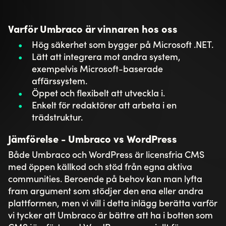
Summering
För företag som vill ha ett stabilt och säkert CMS
som går att växa i och utöka med mer
funktionalitet är Umbraco ett bättre alternativ
jämfört med WordPress. För oss faller därför valet
på Umbraco eftersom det är ett renodlat CMS med
öppna möjligheter jämfört med WordPress som är
utvecklat som en bloggplattform.
Toxic är störst på Umbraco i Norden och har byggt
över 500 Umbraco-sajter! Vi är också Platinum
Partner vilket är den högsta parnterstatusen hos
Umbraco. Det innebär att vi har erfarenheten och
kunskapen som krävs för att bygga webbsidor som
adderar värde för dig som kund.
Hör gärna av dig till oss så berättar vi mer!