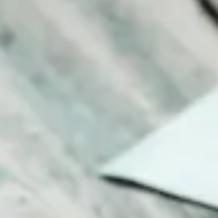
Varför Umbraco är vinnaren hos oss
Hög säkerhet som bygger på Microsoft .NET.
Lätt att integrera mot andra system,
exempelvis Microsoft-baserade
affärssystem.
Öppet och flexibelt att utveckla i.
Enkelt för redaktörer att arbeta i en
trädstruktur.
Jämförelse - Umbraco vs WordPress
Både Umbraco och WordPress är licensfria CMS
med öppen källkod och stöd från egna aktiva
communities. Beroende på behov kan man lyfta
fram argument som stödjer den ena eller andra
plattformen, men vi vill i detta inlägg berätta varför
vi tycker att Umbraco är bättre att ha i botten som