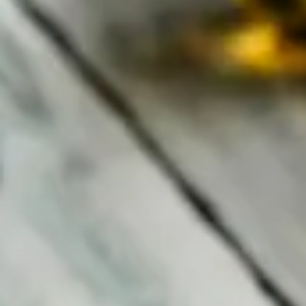
Blogg
3 min
Att välja rätt CMS för din nya
webbplats är a och o. Vi har
jobbat med Umbraco i över
tio år och har under årens
gång utvärderat en rad olika
utmanare, däribland
WordPress. I det här inlägget
berättar vi varför vi gång på
gång väljer Umbraco i stället
för WordPress.