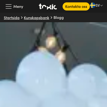
SV
Meny
Kontakta oss
Blogg
Startsida
Kunskapsbank
Vårt erbjudande
Våra partners
Kundcase
Om oss
Kunskapsbank
SV