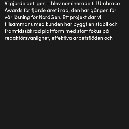
Vi gjorde det igen – blev nominerade till Umbraco
Awards för fjärde året i rad, den här gången för
vår lösning för NordGen. Ett projekt där vi
tillsammans med kunden har byggt en stabil och
framtidssäkrad plattform med stort fokus på
redaktörsvänlighet, effektiva arbetsflöden och
hållbar förvaltning över tid.
Att ta plats bland finalisterna år efter år och
dessutom som
den enda svenska byrån
fyra år i
rad, är ett styrkebesked. Det speglar vår långa
erfarenhet av Umbraco, vår djupa tekniska
kompetens och vårt konsekventa fokus på kvalitet i
varje leverans.
Vi är stolta över att vara vassast i branschen på
Umbraco – och ännu mer motiverade att fortsätta
utveckla plattformar i absolut framkant
tillsammans med våra kunder.