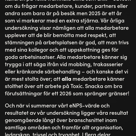
om du frågar medarbetare, kunder, partners eller
andra som bara är på besök men 2025 är ett år
som vi markerar med en extra stjärna. Vår årliga
undersökning visar nämligen att alla medarbetare
upplever att de blir bemötta med respekt, att
stämningen på arbetsplatsen är god, att man trivs
med sina kollegor och att uppskattning ges för
goda arbetsinsatser. Alla medarbetare känner sig
trygga i att säga ifrån vid mobbing, trakasserier
eller kränkande särbehandling – och kanske det vi
är mest stolta över; att
alla
medarbetare känner
stolthet över att arbete på Toxic. Snacka om bra
förutsättningar för ett 2026 som spränger gränser!
Och när vi summerar vårt eNPS-värde och
resultatet av vår undersökning ligger våra resultat
genomgående långt över branschsnittet inom
samtliga områden och framför allt organisation,
ledarskap, trivsel och trygghet. I flera delar