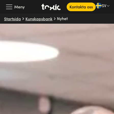
SV
Meny
Kontakta oss
Nyhet
Startsida
Kunskapsbank
Vårt erbjudande
Våra partners
Kundcase
Om oss
Kunskapsbank
SV