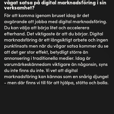
vågat satsa på digital marknadsföring i sin
verksamhet?
För att komma igenom bruset idag är det
avgörande att jobba med digital marknadsföring.
Du kan välja att börja litet och accelerera
efterhand. Det viktigaste är att du börjar. Digital
marknadsföring är ett långsiktigt arbete och ingen
punktinsats men när du vågar satsa kommer du se
att det ger stor effekt, betydligt större än
annonsering i traditionella medier. Idag är
varumärkeskännedom viktigare än någonsin, syns
du inte finns du inte. Vi vet att digital
marknadsföring kan kännas som en snårig djungel
- men där finns vi till för att hjälpa, stötta och bolla.
Vi är helt enkelt kundens egen digitala
marknadsavdelning – och det är det roligaste vi
vet!