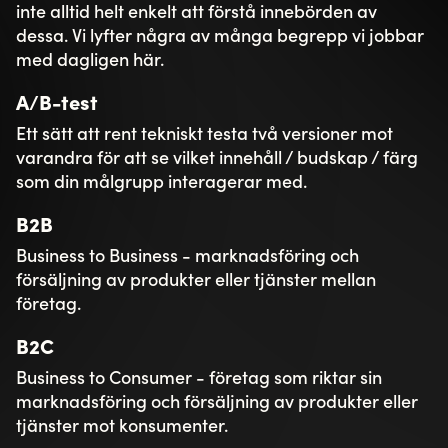
Return on Ad Spend är ett nyckeltal som visar hur
mycket pengar du tjänar till följd av det belopp du
spenderar på annonsering. ROAS = intäkter från
annonseringen / annonseringskostnaden.
ROI
Return on Investment tar till skillnad från ROAS
även hänsyn till övriga kostnader. Formeln för ROI
är följande: ROI = investeringens totala intäkter –
investeringens totala kostnader / investeringens
totala kostnader.
SEM
Search Engine Marketing är betalda aktiviteter
som bidrar till att öka synligheten för en webbplats
i olika sökmotorer som till exempel Google eller
Bing.
SEO