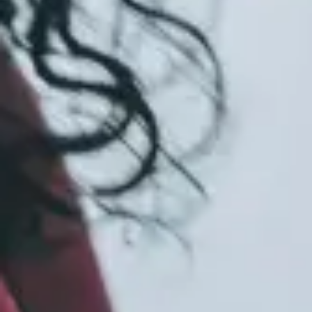
CMS
Content Management System är ett
innehållshanteringssystem för att publicera och
hantera olika typer av innehåll på en webbplats.
Content Marketing
Content Marketing (innehållsmarknadsföring) är
ett strategiskt tillvägagångssätt för
marknadsföring fokuserat på att skapa relevant
och värdefullt innehåll anpassat efter kanal och
målgrupp.
CPC
Cost Per Click - kostnaden du betalar varje gång
någon klickar på din annons.
CPM/CPT
Cost per mille även kallat Cost per thousand,