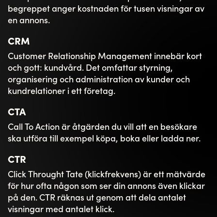
djungel av begrepp, tekniker och strategier så
arbetar vi dagligen med att hitta rätt initiativ
tillsammans med våra kunder som skapar tillväxt.
Hör gärna av dig till oss, om du vill veta mer om hur
vi kan jobba med din digitala marknadsföring.
Bloggtips:
Vad är skillnaden på målgrupp och personas?
Mer information om digital marknadsföring
hittar du här! 👈
Läs mer
Se alla våra nyheter