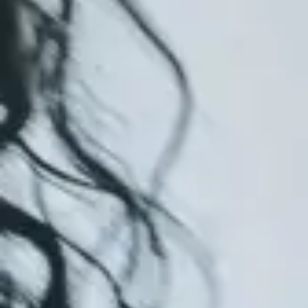
inte alltid helt enkelt att förstå innebörden av
dessa. Vi lyfter några av många begrepp vi jobbar
med dagligen här.
A/B-test
Ett sätt att rent tekniskt testa två versioner mot
varandra för att se vilket innehåll / budskap / färg
som din målgrupp interagerar med.
B2B
Business to Business - marknadsföring och
försäljning av produkter eller tjänster mellan
företag.
B2C
Business to Consumer - företag som riktar sin
marknadsföring och försäljning av produkter eller
tjänster mot konsumenter.