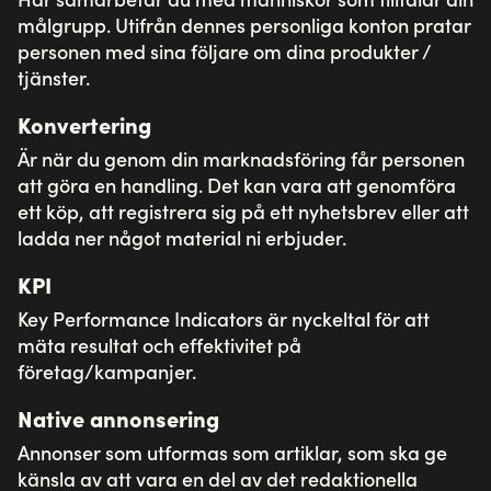
Vårt erbjudande
Digitala affärer
Skräddarsydda lösningar
Våra plattformar
Litium
Umbraco
Norce
Sitevision
Om Toxic
Jobba på Toxic
Kontakta oss
Support
Skicka in ett
supportärende