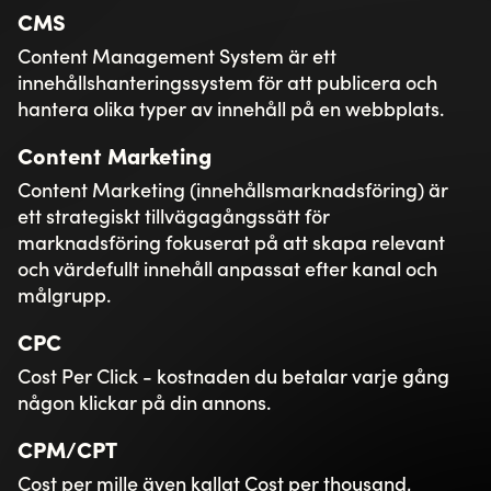
Search Engine Optimization (sökmotoroptimering)
är olika metoder och tekniker vars syfte är att
förbättra och optimera webbplatsens synlighet på
olika sökmotorer som till exempel Google eller Bing.
SMM
Social Media Marketing är digital annonsering som
sker på sociala medier så som Facebook, LinkedIn,
Instagram, Pinterest och TikTok.
UX / User Experience
Ett arbetssätt för att anpassa, skapa och designa
en webb, tjänst, produkt utifrån dina användare.
Att tillgodo se deras behov och förväntningar på
din produkt / tjänst.
Kontakta oss
Även om det för många kan kännas som en snårig