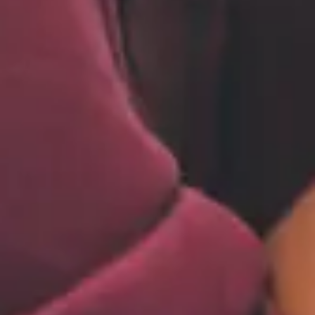
D2C
Direct to consumer - En ökande trend där företag
går direkt till konsument utan några mellanled, i
form av återförsäljare, distributörer eller liknande.
Gamification
Ett sätt att skapa engagemang och motivation
genom att jobba med speltekniker, används oftast i
en app eller på en webbsida. Det kan vara
utmaningar, tävlingar som ökar interaktionen med
dina användare.
Growth Marketing
Här ligger fokus på tillväxt och datadrivna beslut
och mätbara insatser.
Influencer Marketing
Här samarbetar du med människor som tilltalar din