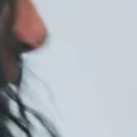
Skrevs den 20 januari 2021
Blogg
3 min
Här kommer en ordlista där vi
förklarar några av de
vanligaste begreppen och
förkortningarna som är bra
att ha koll på inom digital
marknadsföring.
Det används mängder av förkortningar och
begrepp inom digital marknadsföring och det är