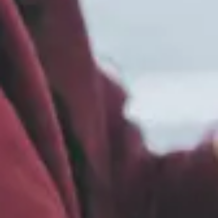
begreppet anger kostnaden för tusen visningar av
en annons.
CRM
Customer Relationship Management innebär kort
och gott: kundvård. Det omfattar styrning,
organisering och administration av kunder och
kundrelationer i ett företag.
CTA
Call To Action är åtgärden du vill att en besökare
ska utföra till exempel köpa, boka eller ladda ner.
CTR
Click Throught Tate (klickfrekvens) är ett mätvärde
för hur ofta någon som ser din annons även klickar
på den. CTR räknas ut genom att dela antalet
visningar med antalet klick.