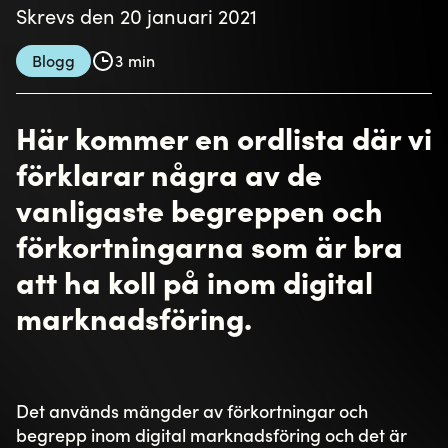
innehållet på en webbplats, men har en
annonsmarkering som separerar det från övrigt
innehåll.
PPC
Pay Per Click, precis som det låter så betalar du
varje gång någon klickar på din annons.
Reach / Räckvidd
Ett av flera mål för din digitala marknadsföring kan
vara att nå så stor räckvidd som möjligt. Går att
sätta som mål i flera olika kanaler.
Retargeting/Remarketing
Marknadsföring mot dina tidigare besökare
genom annonser eller e-mail.
ROAS