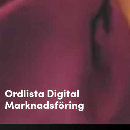
målgrupp. Utifrån dennes personliga konton pratar
personen med sina följare om dina produkter /
tjänster.
Konvertering
Är när du genom din marknadsföring får personen
att göra en handling. Det kan vara att genomföra
ett köp, att registrera sig på ett nyhetsbrev eller att
ladda ner något material ni erbjuder.
KPI
Key Performance Indicators är nyckeltal för att
mäta resultat och effektivitet på
företag/kampanjer.
Native annonsering
Annonser som utformas som artiklar, som ska ge
känsla av att vara en del av det redaktionella