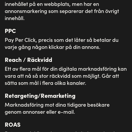
020-10 32 30
Följ oss
Instagram
LinkedIn