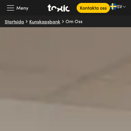
SV
Meny
Kontakta oss
Om Oss
Startsida
Kunskapsbank
Vårt erbjudande
Våra partners
Kundcase
Om oss
Kunskapsbank
SV