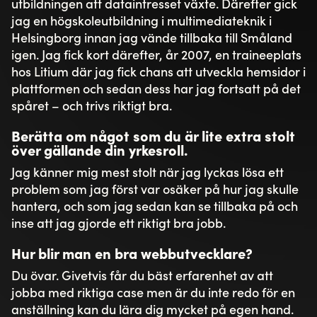
utbildningen att dataintresset växte. Därefter gick
jag en högskoleutbildning i multimediateknik i
Helsingborg innan jag vände tillbaka till Småland
igen. Jag fick kort därefter, år 2007, en traineeplats
hos Litium där jag fick chans att utveckla hemsidor i
plattformen och sedan dess har jag fortsatt på det
spåret – och trivs riktigt bra.
Berätta om något som du är lite extra stolt
över gällande din yrkesroll.
Jag känner mig mest stolt när jag lyckas lösa ett
problem som jag först var osäker på hur jag skulle
hantera, och som jag sedan kan se tillbaka på och
inse att jag gjorde ett riktigt bra jobb.
Hur blir man en bra webbutvecklare?
Du övar. Givetvis får du bäst erfarenhet av att
jobba med riktiga case men är du inte redo för en
anställning kan du lära dig mycket på egen hand.