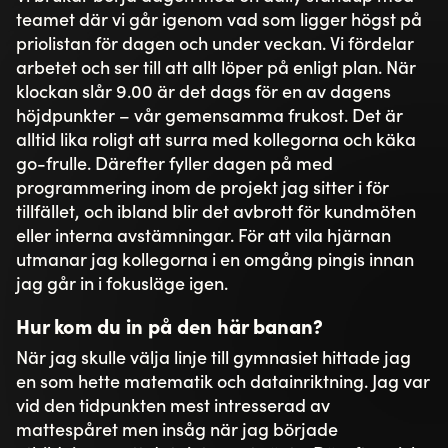
teamet där vi går igenom vad som ligger högst på
priolistan för dagen och under veckan. Vi fördelar
arbetet och ser till att allt löper på enligt plan. När
klockan slår 9.00 är det dags för en av dagens
höjdpunkter – vår gemensamma frukost. Det är
alltid lika roligt att surra med kollegorna och käka
go-frulle. Därefter fyller dagen på med
programmering inom de projekt jag sitter i för
tillfället, och ibland blir det avbrott för kundmöten
eller interna avstämningar. För att vila hjärnan
utmanar jag kollegorna i en omgång pingis innan
jag går in i fokusläge igen.
Hur kom du in på den här banan?
När jag skulle välja linje till gymnasiet hittade jag
en som hette matematik och datainriktning. Jag var
vid den tidpunkten mest intresserad av
mattespåret men insåg när jag började