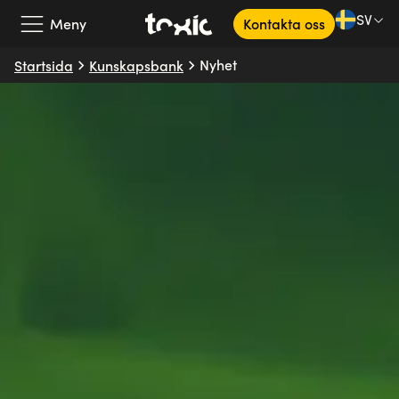
SV
Meny
Kontakta oss
Nyhet
Startsida
Kunskapsbank
Vårt erbjudande
Våra partners
Kundcase
Om oss
Kunskapsbank
SV