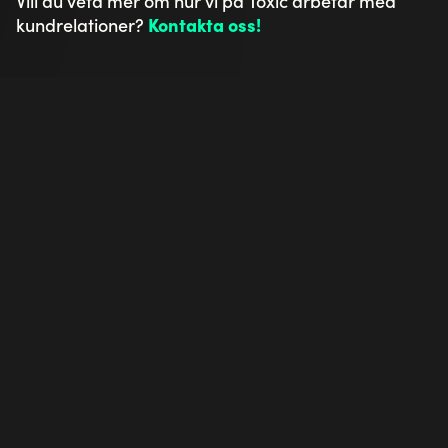
Vill du veta mer om hur vi på Toxic arbetar med
kundrelationer?
Kontakta oss!
Läs mer
Se alla våra nyheter