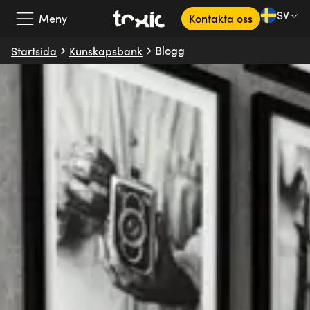
SV
Meny
Kontakta oss
Blogg
Startsida
Kunskapsbank
Vårt erbjudande
Våra partners
Kundcase
Om oss
Kunskapsbank
SV