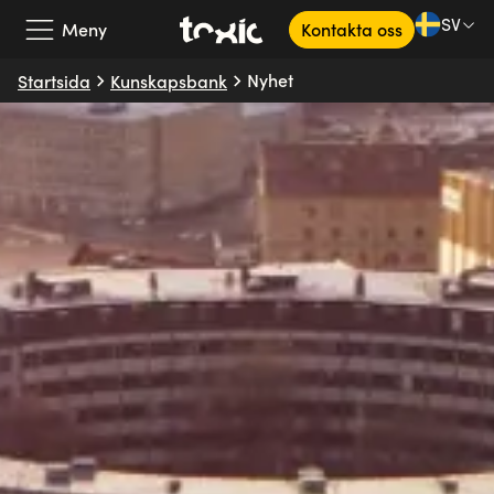
SV
Meny
Kontakta oss
Nyhet
Startsida
Kunskapsbank
Vårt erbjudande
Våra partners
Kundcase
Om oss
Kunskapsbank
SV