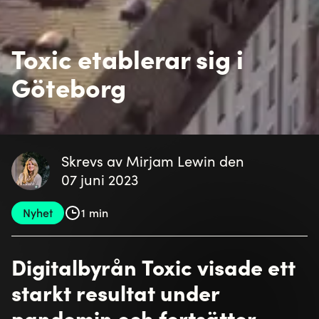
Toxic etablerar sig i
Göteborg
Skrevs av Mirjam Lewin den
07 juni 2023
Nyhet
1 min
Digitalbyrån Toxic visade ett
starkt resultat under
pandemin och fortsätter