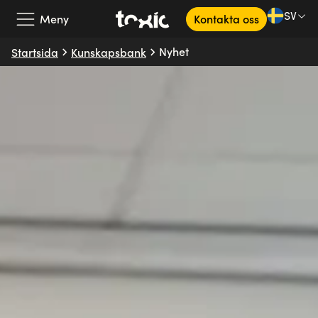
SV
Meny
Kontakta oss
Nyhet
Startsida
Kunskapsbank
Vårt erbjudande
Våra partners
Kundcase
Om oss
Kunskapsbank
SV