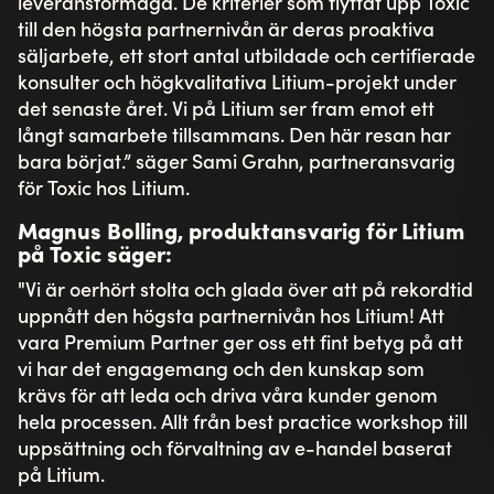
leveransförmåga. De kriterier som flyttat upp Toxic
till den högsta partnernivån är deras proaktiva
säljarbete, ett stort antal utbildade och certifierade
konsulter och högkvalitativa Litium-projekt under
det senaste året. Vi på Litium ser fram emot ett
långt samarbete tillsammans. Den här resan har
bara börjat.” säger Sami Grahn, partneransvarig
för Toxic hos Litium.
Magnus Bolling, produktansvarig för Litium
på Toxic säger:
"Vi är oerhört stolta och glada över att på rekordtid
uppnått den högsta partnernivån hos Litium!
Att
vara Premium Partner ger oss ett fint betyg på att
vi har det engagemang och den kunskap som
krävs för att leda och driva våra kunder genom
hela processen. Allt från best practice workshop till
uppsättning och förvaltning av e-handel baserat
på Litium.