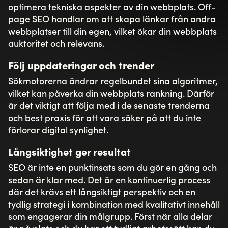
Vårt erbjudande
Digitala affärer
Skräddarsydda lösningar
Våra plattformar
Litium
Umbraco
Norce
Sitevision
Om Toxic
Jobba på Toxic
Kontakta oss
Support
Skicka in ett