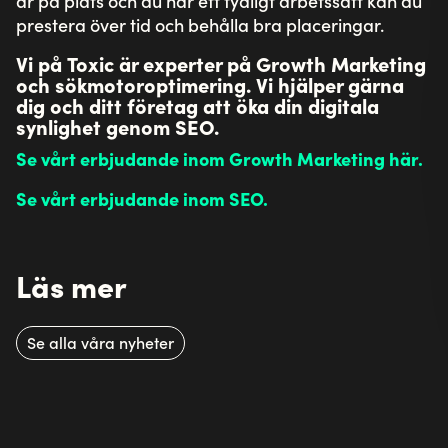
supportärende
020-10 32 30
Följ oss
Instagram
LinkedIn