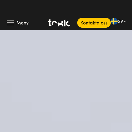
Vi på Toxic är experter på Growth Marketing
och sökmotoroptimering. Vi hjälper gärna
dig och ditt företag att öka din digitala
synlighet genom SEO.
Se vårt erbjudande inom Growth Marketing här.
Se vårt erbjudande inom SEO.
Läs mer
Se alla våra nyheter