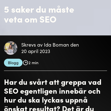
Låt oss skapa magi
tillsammans
Skicka ett meddelande så hör vi av oss