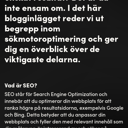
Umbraco Forms requires a validation
framework to run, please read documentation
for posible options.
See Umbraco Forms Documentation
E-post
*
Företag
*
Meddelande