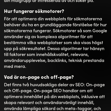
GDPR
*
Jag har tagit del av Toxic integritetspolicy
och godkänner att Toxic lagrar och
hanterar mina personuppgifter i enligthet
med policyn.