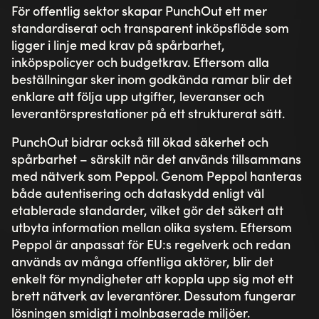
För offentlig sektor skapar PunchOut ett mer
standardiserat och transparent inköpsflöde som
ligger i linje med krav på spårbarhet,
inköpspolicyer och budgetkrav. Eftersom alla
beställningar sker inom godkända ramar blir det
enklare att följa upp utgifter, leveranser och
leverantörsprestationer på ett strukturerat sätt.
PunchOut bidrar också till ökad säkerhet och
spårbarhet – särskilt när det används tillsammans
med nätverk som Peppol. Genom Peppol hanteras
både autentisering och dataskydd enligt väl
etablerade standarder, vilket gör det säkert att
utbyta information mellan olika system. Eftersom
Peppol är anpassat för EU:s regelverk och redan
används av många offentliga aktörer, blir det
enkelt för myndigheter att koppla upp sig mot ett
brett nätverk av leverantörer. Dessutom fungerar
lösningen smidigt i molnbaserade miljöer.