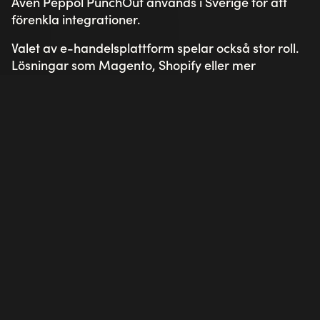
Även Peppol PunchOut används i Sverige för att
förenkla integrationer.
Valet av e-handelsplattform spelar också stor roll.
Lösningar som Magento, Shopify eller mer
specialiserade B2B-plattformar kan användas
beroende på önskad flexibilitet och B2B-
funktionalitet.
Särskilt inom offentlig sektor är det avgörande att
lägga tid på planering och testning då regelverk,
säkerhet och intern förankring är avgörande.
👉 Nyfiken på PunchOut?
Kontakta oss
!
Läs mer
Se alla våra nyheter