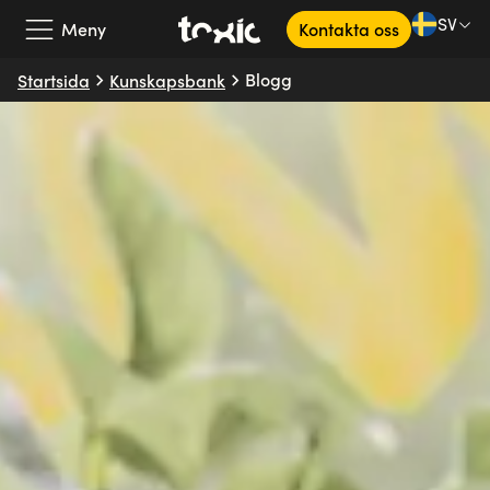
SV
Meny
Kontakta oss
Blogg
Startsida
Kunskapsbank
Vårt erbjudande
Våra partners
Kundcase
Om oss
Kunskapsbank
SV