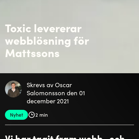
Toxic levererar
webblösning för
Mattssons
Skrevs av Oscar
Salomonsson den 01
december 2021
Nyhet
2 min
Vi har tagit fram webb- och