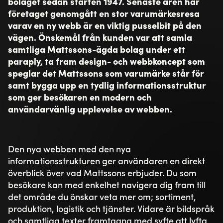
bolaget sedan starten 1947. Senaste åren har
företaget genomgått en stor varumärkesresa
varav en ny webb är en viktig pusselbit på den
vägen. Önskemål från kunden var att samla
samtliga Mattssons-ägda bolag under ett
paraply, ta fram design- och webbkoncept som
speglar det Mattssons som varumärke står för
samt bygga upp en tydlig informationsstruktur
som ger besökaren en modern och
användarvänlig upplevelse av webben.
Den nya webben med den nya
informationsstrukturen ger användaren en direkt
överblick över vad Mattssons erbjuder. Du som
besökare kan med enkelhet navigera dig fram till
det område du önskar veta mer om; sortiment,
produktion, logistik och tjänster. Vidare är bildspråk
och samtliga texter framtagna med syfte att lyfta