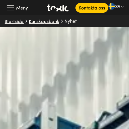
SV
Meny
Kontakta oss
Nyhet
Startsida
Kunskapsbank
Vårt erbjudande
Våra partners
Kundcase
Om oss
Kunskapsbank
SV