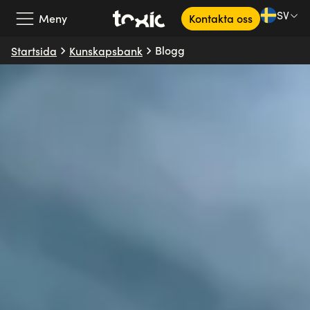
SV
Meny
Kontakta oss
Blogg
Startsida
Kunskapsbank
Vårt erbjudande
Våra partners
Kundcase
Om oss
Kunskapsbank
SV