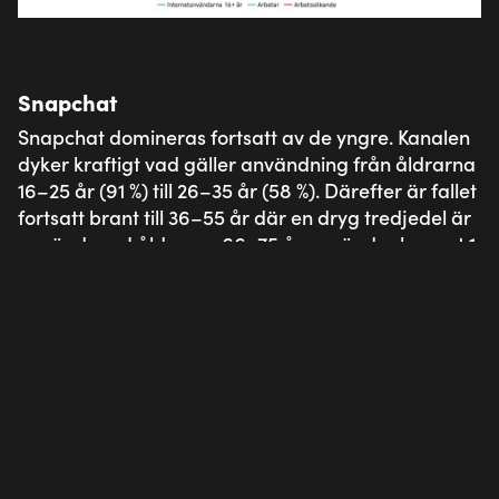
Snapchat
Snapchat domineras fortsatt av de yngre. Kanalen
dyker kraftigt vad gäller användning från åldrarna
16–25 år (91 %) till 26–35 år (58 %). Därefter är fallet
fortsatt brant till 36–55 år där en dryg tredjedel är
användare. I åldrarna 66–75 år använder knappt 1
av 10 Snapchat, och vid 76+ år endast 5 procent.
Snapchat-statistik 2020:
42 % av svenska internetanvändarna (16+)
använder Snapchat minst någon gång, och
22 % minst varje dag (Q3 2020).
9 av 10 som är mellan 16–25 år använder
Snapchat (Q3 2020).
86 % av de mellan 12–15 år använde Tiktok i