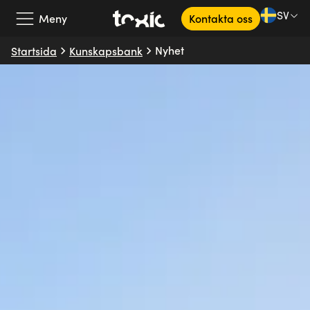
SV
Meny
Kontakta oss
Nyhet
Startsida
Kunskapsbank
Vårt erbjudande
Våra partners
Kundcase
Om oss
Kunskapsbank
SV