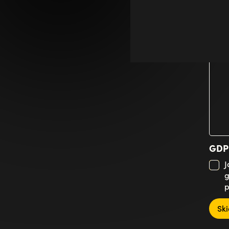
Med
GD
J
g
p