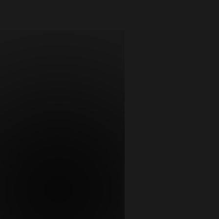
Lå
Um
pl
Se
E-po
För