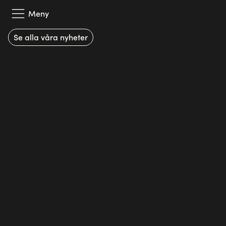
Läs mer
Meny
Se alla våra nyheter
Vårt erbjudande
Våra partners
Kundcase
Om oss
Kunskapsbank
SV